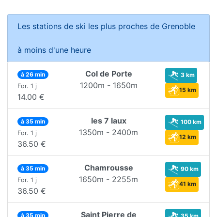
Les stations de ski les plus proches de Grenoble
à moins d'une heure
Col de Porte
à 26 min
3 km
1200m - 1650m
For. 1 j
15 km
14.00 €
les 7 laux
à 35 min
100 km
1350m - 2400m
For. 1 j
12 km
36.50 €
Chamrousse
à 35 min
90 km
1650m - 2255m
For. 1 j
41 km
36.50 €
Saint Pierre de
à 35 min
35 km