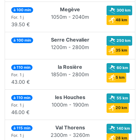
Megève
à 100 min
300 km
1050m - 2040m
For. 1 j
48 km
39.50 €
Serre Chevalier
à 100 min
250 km
1200m - 2800m
35 km
la Rosière
à 110 min
60 km
1850m - 2800m
For. 1 j
5 km
43.00 €
les Houches
à 110 min
55 km
1000m - 1900m
For. 1 j
20 km
46.00 €
Val Thorens
à 115 min
140 km
2300m - 3260m
For. 1 j
28 km