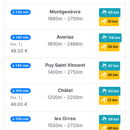
Montgenèvre
à 130 min
65 km
1860m - 2700m
10 km
Avoriaz
à 140 min
118 km
1800m - 2466m
For. 1 j
38 km
48.00 €
Puy Saint Vincent
à 145 min
67 km
1400m - 2750m
30 km
Châtel
à 150 min
83 km
1200m - 2200m
For. 1 j
12 km
46.00 €
les Orres
à 150 min
88 km
1550m - 2720m
40 km