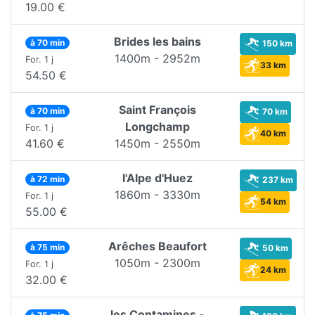
19.00 €
Brides les bains
à 70 min
150 km
1400m - 2952m
For. 1 j
33 km
54.50 €
Saint François
à 70 min
70 km
Longchamp
For. 1 j
40 km
41.60 €
1450m - 2550m
l'Alpe d'Huez
à 72 min
237 km
1860m - 3330m
For. 1 j
54 km
55.00 €
Arêches Beaufort
à 75 min
50 km
1050m - 2300m
For. 1 j
24 km
32.00 €
les Contamines -