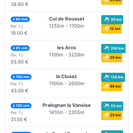
38.80 €
Col de Rousset
à 90 min
30 km
1255m - 1700m
For. 1 j
12 km
18.00 €
les Arcs
à 95 min
200 km
1100m - 3226m
For. 1 j
20 km
55.00 €
la Clusaz
à 100 min
125 km
1100m - 2600m
For. 1 j
99 km
43.00 €
Pralognan la Vanoise
à 100 min
25 km
1410m - 2355m
For. 1 j
25 km
31.50 €