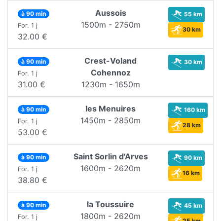
Aussois
à 90 min
55 km
1500m - 2750m
For. 1 j
30 km
32.00 €
Crest-Voland
à 90 min
30 km
Cohennoz
For. 1 j
31.00 €
1230m - 1650m
les Menuires
à 90 min
160 km
1450m - 2850m
For. 1 j
28 km
53.00 €
Saint Sorlin d'Arves
à 90 min
90 km
1600m - 2620m
For. 1 j
16 km
38.80 €
la Toussuire
à 90 min
45 km
1800m - 2620m
For. 1 j
25 km