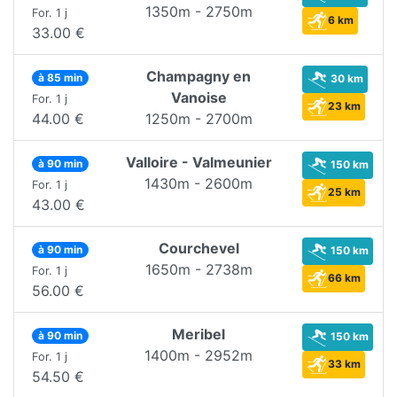
1350m - 2750m
For. 1 j
6 km
33.00 €
Champagny en
à 85 min
30 km
Vanoise
For. 1 j
23 km
44.00 €
1250m - 2700m
Valloire - Valmeunier
à 90 min
150 km
1430m - 2600m
For. 1 j
25 km
43.00 €
Courchevel
à 90 min
150 km
1650m - 2738m
For. 1 j
66 km
56.00 €
Meribel
à 90 min
150 km
1400m - 2952m
For. 1 j
33 km
54.50 €