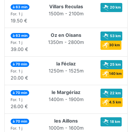
Villars Reculas
à 63 min
20 km
1500m - 2100m
For. 1 j
19.50 €
Oz en Oisans
à 63 min
53 km
1350m - 2800m
For. 1 j
30 km
39.00 €
la Féclaz
à 70 min
25 km
1250m - 1525m
For. 1 j
140 km
20.00 €
le Margériaz
à 70 min
22 km
1400m - 1900m
For. 1 j
4.5 km
26.00 €
les Aillons
à 70 min
18 km
1000m - 1600m
For. 1 j