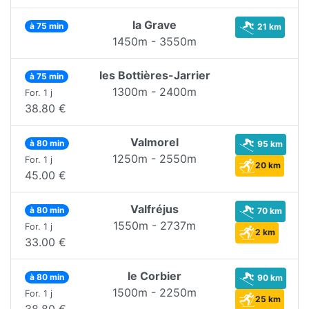
la Grave
à 75 min
21 km
1450m - 3550m
les Bottières-Jarrier
à 75 min
1300m - 2400m
For. 1 j
38.80 €
Valmorel
à 80 min
95 km
1250m - 2550m
For. 1 j
20 km
45.00 €
Valfréjus
à 80 min
70 km
1550m - 2737m
For. 1 j
2 km
33.00 €
le Corbier
à 80 min
90 km
1500m - 2250m
For. 1 j
25 km
38.80 €