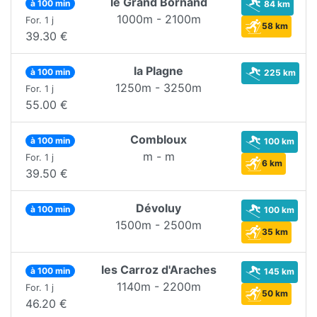
le Grand Bornand
à 100 min
84 km
1000m - 2100m
For. 1 j
58 km
39.30 €
la Plagne
à 100 min
225 km
1250m - 3250m
For. 1 j
55.00 €
Combloux
à 100 min
100 km
m - m
For. 1 j
6 km
39.50 €
Dévoluy
à 100 min
100 km
1500m - 2500m
35 km
les Carroz d'Araches
à 100 min
145 km
1140m - 2200m
For. 1 j
50 km
46.20 €