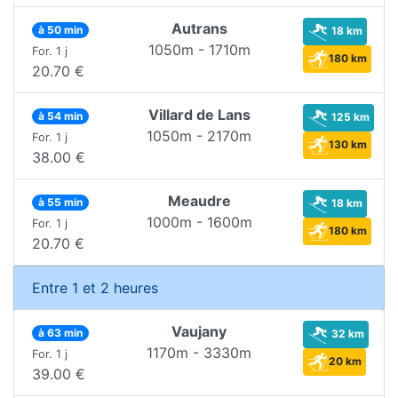
Autrans
à 50 min
18 km
1050m - 1710m
For. 1 j
180 km
20.70 €
Villard de Lans
à 54 min
125 km
1050m - 2170m
For. 1 j
130 km
38.00 €
Meaudre
à 55 min
18 km
1000m - 1600m
For. 1 j
180 km
20.70 €
Entre 1 et 2 heures
Vaujany
à 63 min
32 km
1170m - 3330m
For. 1 j
20 km
39.00 €