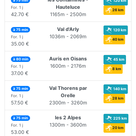
à 75 min
120 km
Hauteluce
For. 1 j
26 km
42.70 €
1165m - 2500m
Val d'Arly
à 75 min
120 km
1036m - 2069m
For. 1 j
40 km
35.00 €
Auris en Oisans
à 80 min
45 km
1600m - 2176m
For. 1 j
8 km
37.00 €
Val Thorens par
à 75 min
140 km
Orelle
For. 1 j
28 km
57.50 €
2300m - 3260m
les 2 Alpes
à 75 min
225 km
1300m - 3600m
For. 1 j
20 km
53.00 €