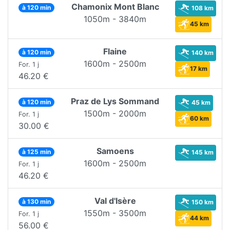
Chamonix Mont Blanc
à 120 min
108 km
1050m - 3840m
45 km
Flaine
à 120 min
140 km
1600m - 2500m
For. 1 j
17 km
46.20 €
Praz de Lys Sommand
à 120 min
45 km
1500m - 2000m
For. 1 j
60 km
30.00 €
Samoens
à 125 min
145 km
1600m - 2500m
For. 1 j
46.20 €
Val d'Isère
à 130 min
150 km
1550m - 3500m
For. 1 j
44 km
56.00 €