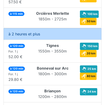
57.50 €
Orcières Merlette
à 115 min
100 km
1850m - 2725m
50 km
à 2 heures et plus
Tignes
à 120 min
150 km
1550m - 3550m
For. 1 j
20 km
52.00 €
Bonneval sur Arc
à 120 min
25 km
1800m - 3000m
For. 1 j
80 km
29.80 €
Briançon
à 120 min
24 km
1200m - 2800m