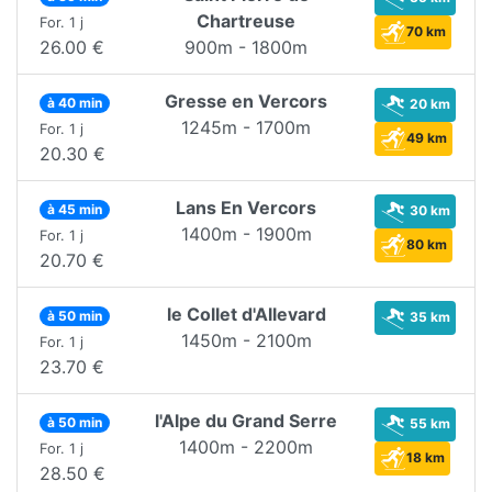
Chartreuse
For. 1 j
70 km
26.00 €
900m - 1800m
Gresse en Vercors
à 40 min
20 km
1245m - 1700m
For. 1 j
49 km
20.30 €
Lans En Vercors
à 45 min
30 km
1400m - 1900m
For. 1 j
80 km
20.70 €
le Collet d'Allevard
à 50 min
35 km
1450m - 2100m
For. 1 j
23.70 €
l'Alpe du Grand Serre
à 50 min
55 km
1400m - 2200m
For. 1 j
18 km
28.50 €