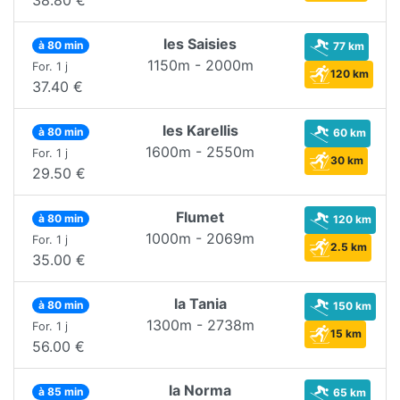
les Saisies
à 80 min
77 km
1150m - 2000m
For. 1 j
120 km
37.40 €
les Karellis
à 80 min
60 km
1600m - 2550m
For. 1 j
30 km
29.50 €
Flumet
à 80 min
120 km
1000m - 2069m
For. 1 j
2.5 km
35.00 €
la Tania
à 80 min
150 km
1300m - 2738m
For. 1 j
15 km
56.00 €
la Norma
à 85 min
65 km